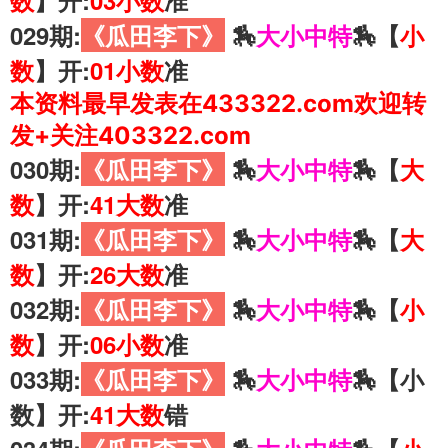
数
】开:
03小数
准
029期:
《瓜田李下》
🏇
大小中特
🏇【
小
数
】开:
01小数
准
本资料最早发表在433322.com欢迎转
发+关注403322.com
030期:
《瓜田李下》
🏇
大小中特
🏇【
大
数
】开:
41大数
准
031期:
《瓜田李下》
🏇
大小中特
🏇【
大
数
】开:
26大数
准
032期:
《瓜田李下》
🏇
大小中特
🏇【
小
数
】开:
06小数
准
033期:
《瓜田李下》
🏇
大小中特
🏇【小
数】开:
41大数
错