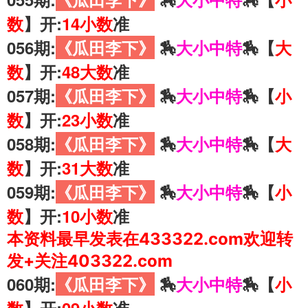
数
】开:
14小数
准
056期:
《瓜田李下》
🏇
大小中特
🏇【
大
数
】开:
48大数
准
057期:
《瓜田李下》
🏇
大小中特
🏇【
小
数
】开:
23小数
准
058期:
《瓜田李下》
🏇
大小中特
🏇【
大
数
】开:
31大数
准
059期:
《瓜田李下》
🏇
大小中特
🏇【
小
数
】开:
10小数
准
本资料最早发表在433322.com欢迎转
发+关注403322.com
060期:
《瓜田李下》
🏇
大小中特
🏇【
小