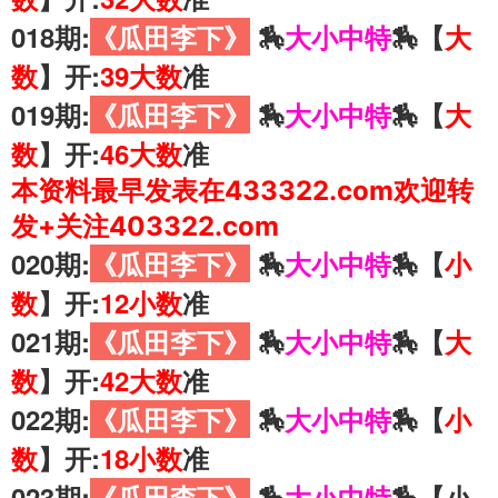
018期:
《瓜田李下》
🏇
大小中特
🏇【
大
数
】开:
39大数
准
019期:
《瓜田李下》
🏇
大小中特
🏇【
大
数
】开:
46大数
准
本资料最早发表在433322.com欢迎转
发+关注403322.com
020期:
《瓜田李下》
🏇
大小中特
🏇【
小
数
】开:
12小数
准
021期:
《瓜田李下》
🏇
大小中特
🏇【
大
数
】开:
42大数
准
022期:
《瓜田李下》
🏇
大小中特
🏇【
小
数
】开:
18小数
准
023期:
《瓜田李下》
🏇
大小中特
🏇【小