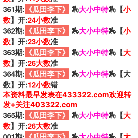
361期:
《瓜田李下》
🏇
大小中特
🏇【
小
数
】开:
24小数
准
362期:
《瓜田李下》
🏇
大小中特
🏇【
小
数
】开:
23小数
准
363期:
《瓜田李下》
🏇
大小中特
🏇【
大
数
】开:
26大数
准
364期:
《瓜田李下》
🏇
大小中特
🏇【大
数】开:
12小数
错
本资料最早发表在433322.com欢迎转
发+关注403322.com
365期:
《瓜田李下》
🏇
大小中特
🏇【
大
数
】开:
26大数
准
001期:
《瓜田李下》
🏇
大小中特
🏇【
大