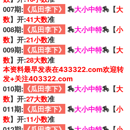
007期:
《瓜田李下》
🏇
大小中特
🏇【
大
数
】开:
41大数
准
008期:
《瓜田李下》
🏇
大小中特
🏇【
小
数
】开:
21小数
准
009期:
《瓜田李下》
🏇
大小中特
🏇【
大
数
】开:
28大数
准
本资料最早发表在433322.com欢迎转
发+关注403322.com
010期:
《瓜田李下》
🏇
大小中特
🏇【
大
数
】开:
27大数
准
011期:
《瓜田李下》
🏇
大小中特
🏇【
小
数
】开:
11小数
准
012期:
《瓜田李下》
🏇
大小中特
🏇【
小