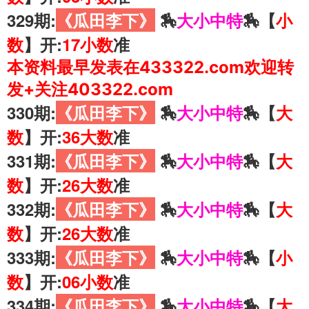
329期:
《瓜田李下》
🏇
大小中特
🏇【
小
数
】开:
17小数
准
本资料最早发表在433322.com欢迎转
发+关注403322.com
330期:
《瓜田李下》
🏇
大小中特
🏇【
大
数
】开:
36大数
准
331期:
《瓜田李下》
🏇
大小中特
🏇【
大
数
】开:
26大数
准
332期:
《瓜田李下》
🏇
大小中特
🏇【
大
数
】开:
26大数
准
333期:
《瓜田李下》
🏇
大小中特
🏇【
小
数
】开:
06小数
准
334期:
《瓜田李下》
🏇
大小中特
🏇【
大