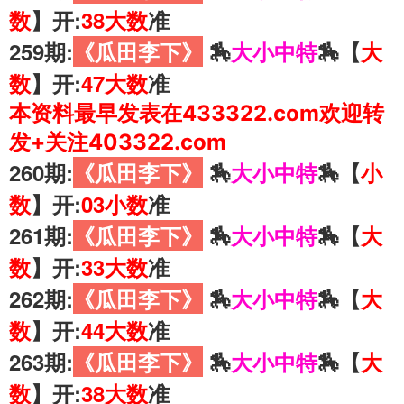
数
】开:
38大数
准
259期:
《瓜田李下》
🏇
大小中特
🏇【
大
数
】开:
47大数
准
本资料最早发表在433322.com欢迎转
发+关注403322.com
260期:
《瓜田李下》
🏇
大小中特
🏇【
小
数
】开:
03小数
准
261期:
《瓜田李下》
🏇
大小中特
🏇【
大
数
】开:
33大数
准
262期:
《瓜田李下》
🏇
大小中特
🏇【
大
数
】开:
44大数
准
263期:
《瓜田李下》
🏇
大小中特
🏇【
大
数
】开:
38大数
准