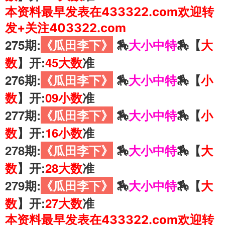
本资料最早发表在433322.com欢迎转
发+关注403322.com
275期:
《瓜田李下》
🏇
大小中特
🏇【
大
数
】开:
45大数
准
276期:
《瓜田李下》
🏇
大小中特
🏇【
小
数
】开:
09小数
准
277期:
《瓜田李下》
🏇
大小中特
🏇【
小
数
】开:
16小数
准
278期:
《瓜田李下》
🏇
大小中特
🏇【
大
数
】开:
28大数
准
279期:
《瓜田李下》
🏇
大小中特
🏇【
大
数
】开:
27大数
准
本资料最早发表在433322.com欢迎转