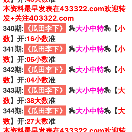
本资料最早发表在433322.com欢迎转
发+关注403322.com
340期:
《瓜田李下》
🏇
大小中特
🏇【
小
数
】开:
16小数
准
341期:
《瓜田李下》
🏇
大小中特
🏇【
小
数
】开:
06小数
准
342期:
《瓜田李下》
🏇
大小中特
🏇【
小
数
】开:
04小数
准
343期:
《瓜田李下》
🏇
大小中特
🏇【
大
数
】开:
38大数
准
344期:
《瓜田李下》
🏇
大小中特
🏇【
大
数
】开:
27大数
准
本资料最早发表在433322.com欢迎转