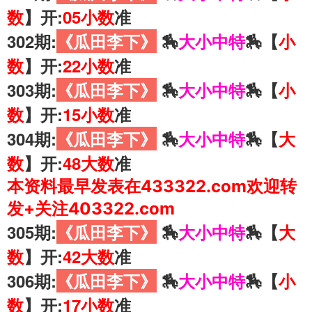
数
】开:
05小数
准
302期:
《瓜田李下》
🏇
大小中特
🏇【
小
数
】开:
22小数
准
303期:
《瓜田李下》
🏇
大小中特
🏇【
小
数
】开:
15小数
准
304期:
《瓜田李下》
🏇
大小中特
🏇【
大
数
】开:
48大数
准
本资料最早发表在433322.com欢迎转
发+关注403322.com
305期:
《瓜田李下》
🏇
大小中特
🏇【
大
数
】开:
42大数
准
306期:
《瓜田李下》
🏇
大小中特
🏇【
小
数
】开:
17小数
准