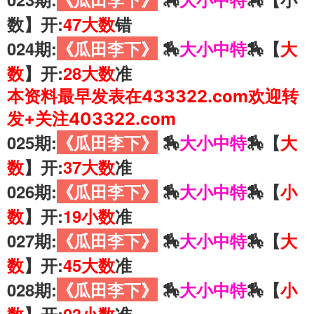
数】开:
47大数
错
024期:
《瓜田李下》
🏇
大小中特
🏇【
大
数
】开:
28大数
准
本资料最早发表在433322.com欢迎转
发+关注403322.com
025期:
《瓜田李下》
🏇
大小中特
🏇【
大
数
】开:
37大数
准
026期:
《瓜田李下》
🏇
大小中特
🏇【
小
数
】开:
19小数
准
027期:
《瓜田李下》
🏇
大小中特
🏇【
大
数
】开:
45大数
准
028期:
《瓜田李下》
🏇
大小中特
🏇【
小